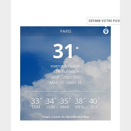
DÉFINIR VOTRE POSITION
PARIS
31
°
overcast clouds
47% humidité
vent : 2m/s NO
MAX 31 • MIN 31
33
34
35
38
40
°
°
°
°
°
DIM
LUN
MAR
MER
JEU
Temps à partir de OpenWeatherMap