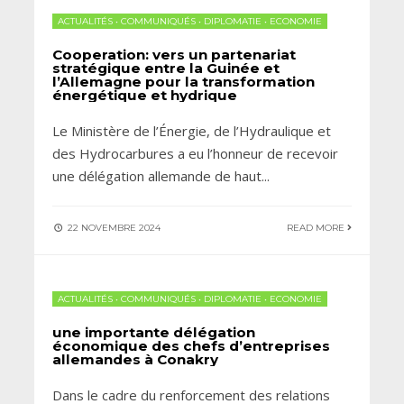
ACTUALITÉS
•
COMMUNIQUÉS
•
DIPLOMATIE
•
ECONOMIE
Cooperation: vers un partenariat
stratégique entre la Guinée et
l’Allemagne pour la transformation
énergétique et hydrique
Le Ministère de l’Énergie, de l’Hydraulique et
des Hydrocarbures a eu l’honneur de recevoir
une délégation allemande de haut
...
22 NOVEMBRE 2024
READ MORE
ACTUALITÉS
•
COMMUNIQUÉS
•
DIPLOMATIE
•
ECONOMIE
une importante délégation
économique des chefs d’entreprises
allemandes à Conakry
Dans le cadre du renforcement des relations