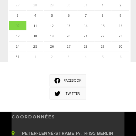
27
28
29
30
31
1
2
3
4
5
6
7
8
9
10
11
12
13
14
15
16
17
18
19
20
21
22
23
24
25
26
27
28
29
30
31
1
2
3
4
5
6
FACEBOOK
TWITTER
COORDONNÉES
PETER-LENNÉ-STRABE 14, 14195 BERLIN