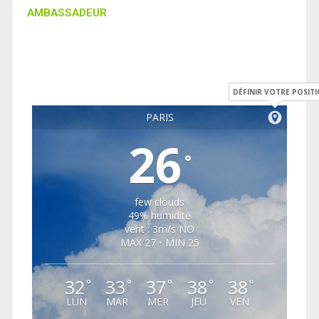
AMBASSADEUR
DÉFINIR VOTRE POSIT
PARIS
26
°
few clouds
49% humidité
vent : 3m/s NO
MAX 27 • MIN 25
32
33
37
38
38
°
°
°
°
°
LUN
MAR
MER
JEU
VEN