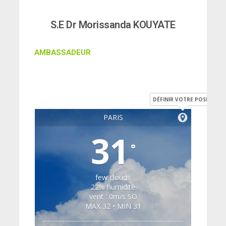
S.E Dr Morissanda KOUYATE
AMBASSADEUR
DÉFINIR VOTRE POSITION
PARIS
31
°
few clouds
22% humidité
vent : 0m/s SO
MAX 32 • MIN 31