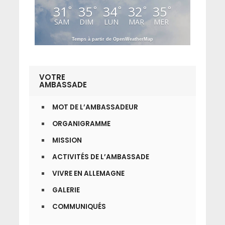
31
35
34
32
35
°
°
°
°
°
SAM
DIM
LUN
MAR
MER
Temps à partir de OpenWeatherMap
VOTRE
AMBASSADE
MOT DE L’AMBASSADEUR
ORGANIGRAMME
MISSION
ACTIVITÉS DE L’AMBASSADE
VIVRE EN ALLEMAGNE
GALERIE
COMMUNIQUÉS