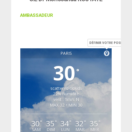
AMBASSADEUR
DÉFINIR VOTRE POSITION
PARIS
30
°
scattered clouds
22% humidité
vent : 1m/s N
MAX 32 • MIN 30
30
35
34
32
35
°
°
°
°
°
SAM
DIM
LUN
MAR
MER