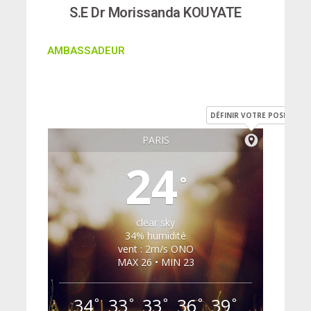
S.E Dr Morissanda KOUYATE
AMBASSADEUR
DÉFINIR VOTRE POSITION
PARIS
24
°
clear sky
34% humidité
vent : 2m/s ONO
MAX 26 • MIN 23
34
33
33
36
39
°
°
°
°
°