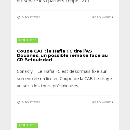
qui sépare les quartiers Loppet 2 et
...
6 AOÛT 2026
READ MORE
ACTUALITÉS
Coupe CAF : le Hafia FC tire l’AS
Douanes, un possible remake face au
CR Belouizdad
Conakry – Le Hafia FC est désormais fixé sur
son entrée en lice en Coupe de la CAF. Le tirage
au sort des tours préliminaires,
...
6 AOÛT 2026
READ MORE
ACTUALITÉS