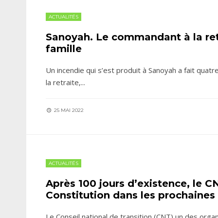
ACTUALITÉS
Sanoyah. Le commandant à la re
famille
Un incendie qui s’est produit à Sanoyah a fait quat
la retraite,
...
25 MAI 2022
ACTUALITÉS
Après 100 jours d’existence, le C
Constitution dans les prochaines
Le Conseil national de transition (CNT) un des orga