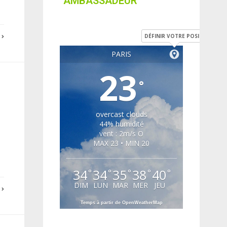
AMBASSADEUR
DÉFINIR VOTRE POSITION
E
PARIS
23
°
overcast clouds
44% humidité
vent : 2m/s O
MAX 23 • MIN 20
34
34
35
38
40
°
°
°
°
°
DIM
LUN
MAR
MER
JEU
E
Temps à partir de OpenWeatherMap