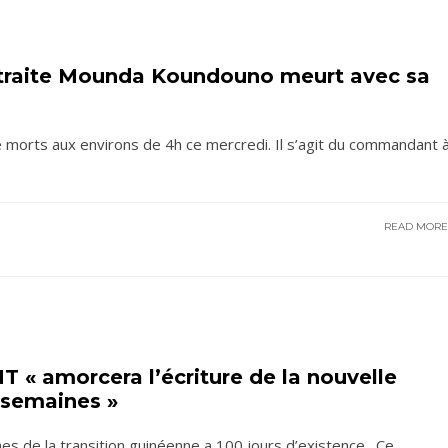
traite Mounda Koundouno meurt avec sa
re morts aux environs de 4h ce mercredi. Il s’agit du commandant 
READ MOR
NT « amorcera l’écriture de la nouvelle
 semaines »
nes de la transition guinéenne a 100 jours d’existence. Ce