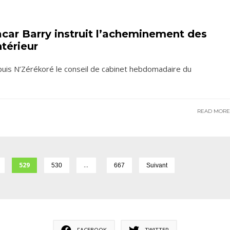
acar Barry instruit l’acheminement des
ntérieur
epuis N’Zérékoré le conseil de cabinet hebdomadaire du
READ MOR
529
…
530
667
Suivant
FACEBOOK
TWITTER