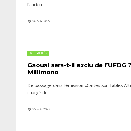
l’ancien
...
26 MAI 2022
ACTUALITÉS
Gaoual sera-t-il exclu de l’UFDG
Millimono
De passage dans l’émission «Cartes sur Tables Af
chargé de
...
25 MAI 2022