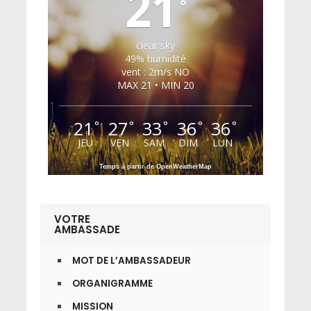
21
°
clear sky
49% humidité
vent : 2m/s NO
MAX 21 • MIN 20
21
27
33
36
36
°
°
°
°
°
JEU
VEN
SAM
DIM
LUN
Temps à partir de OpenWeatherMap
VOTRE
AMBASSADE
MOT DE L’AMBASSADEUR
ORGANIGRAMME
MISSION