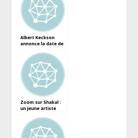
Albert Keckson
annonce la date de
sortie de son
prochain album “Roi
de la ville”
Zoom sur Shakal :
un jeune artiste
Guinéen aux
multiples facettes