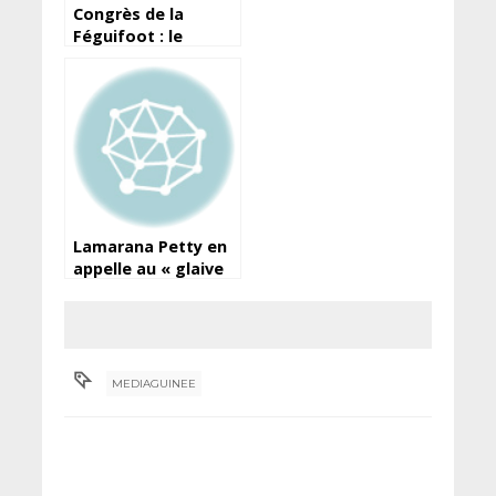
Congrès de la
Féguifoot : le
processus gelé par
la Fifa (source)
Lamarana Petty en
appelle au « glaive
qui permet (de)
rééquilibrer la
balance
MEDIAGUINEE