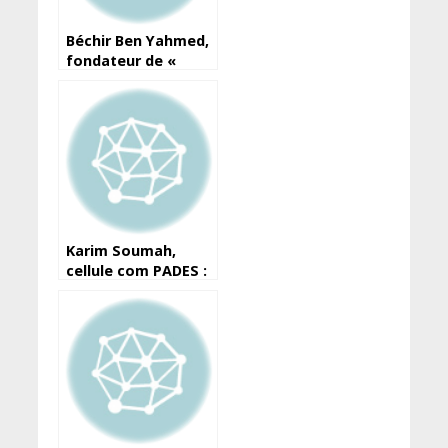
Béchir Ben Yahmed,
fondateur de «
Jeune Afrique », est
mort
Karim Soumah,
cellule com PADES :
‘’Dr Ousmane Kaba
n’a jamais connu
Mandian Sidibé et
ne l’a jamais vu’’