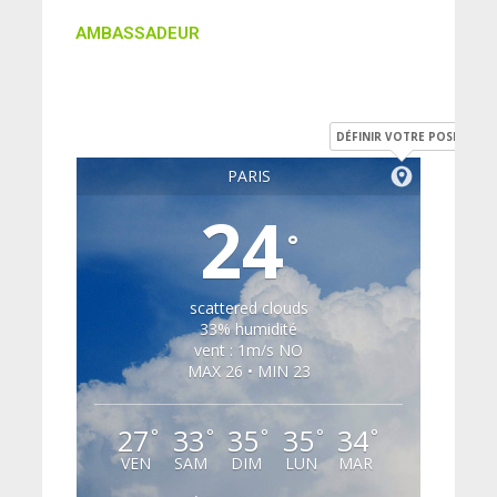
AMBASSADEUR
DÉFINIR VOTRE POSITION
PARIS
24
°
scattered clouds
33% humidité
vent : 1m/s NO
MAX 26 • MIN 23
27
33
35
35
34
°
°
°
°
°
VEN
SAM
DIM
LUN
MAR