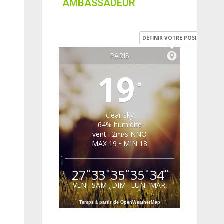
AMBASSADEUR
DÉFINIR VOTRE POSITION
PARIS
19
°
clear sky
64% humidité
vent : 2m/s NNO
MAX 19 • MIN 18
27
33
35
35
34
°
°
°
°
°
VEN
SAM
DIM
LUN
MAR
Temps à partir de OpenWeatherMap