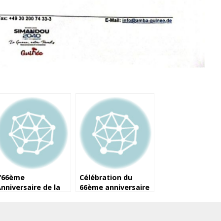
“66ème
Célébration du
nniversaire de la
66ème anniversaire
ouveraineté
de l’indépendance
uinéenne:
de la République de
élébrons Ensemble
Guinée – 2 octobre