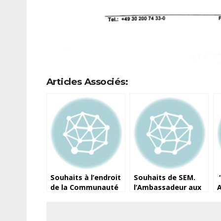
Articles Associés:
Souhaits à l’endroit
Souhaits de SEM.
de la Communauté
l’Ambassadeur aux
A
guinéenne á
compatriotes
S
l’occasion de la Fête
établis dans sa
G
de l’Assomption.
juridiction
C