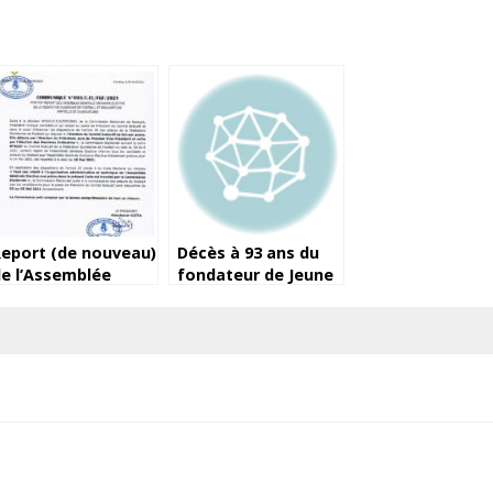
eport (de nouveau)
Décès à 93 ans du
e l’Assemblée
fondateur de Jeune
lective de la
Afrique, Béchir Ben
éguifoot
Yahmed