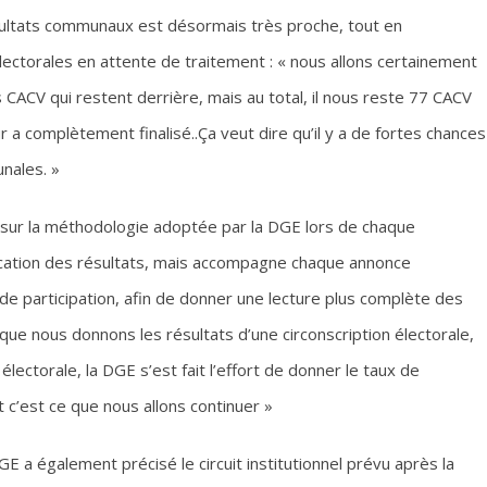
ésultats communaux est désormais très proche, tout en
lectorales en attente de traitement : « nous allons certainement
s CACV qui restent derrière, mais au total, il nous reste 77 CACV
ieur a complètement finalisé..Ça veut dire qu’il y a de fortes chances
unales. »
sté sur la méthodologie adoptée par la DGE lors de chaque
ublication des résultats, mais accompagne chaque annonce
e participation, afin de donner une lecture plus complète des
s que nous donnons les résultats d’une circonscription électorale,
ectorale, la DGE s’est fait l’effort de donner le taux de
t c’est ce que nous allons continuer »
E a également précisé le circuit institutionnel prévu après la