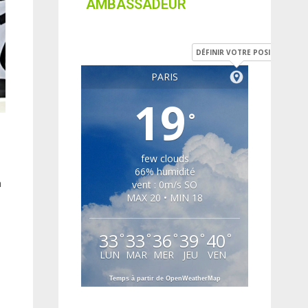
AMBASSADEUR
DÉFINIR VOTRE POSITION
PARIS
19
°
few clouds
66% humidité
à
vent : 0m/s SO
MAX 20 • MIN 18
33
33
36
39
40
°
°
°
°
°
LUN
MAR
MER
JEU
VEN
Temps à partir de OpenWeatherMap