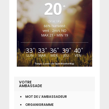
20
°
clear sky
66% humidité
vent : 2m/s NO
MAX 21 • MIN 19
33
33
36
39
40
°
°
°
°
°
LUN
MAR
MER
JEU
VEN
Temps à partir de OpenWeatherMap
VOTRE
AMBASSADE
MOT DE L’AMBASSADEUR
ORGANIGRAMME