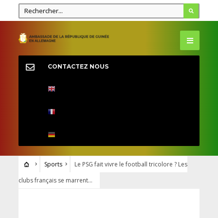
CONTACTEZ NOUS
Sports
Le PSG fait vivre le football tricolore ? Les
clubs français se marrent…
SPORTS