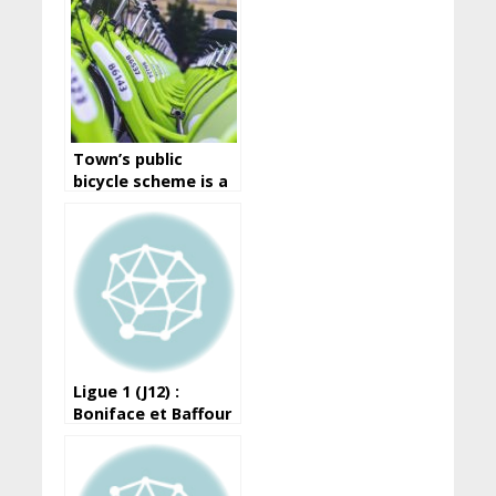
Town’s public
bicycle scheme is a
great way to travel
around the city
Ligue 1 (J12) :
Boniface et Baffour
portent le Horoya
devant les militaires
de l’ASFAG