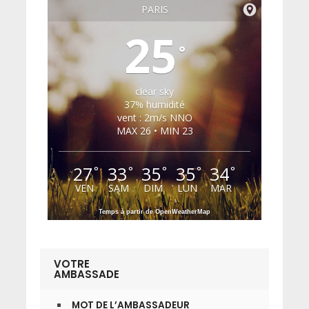
PARIS
25
°
clear sky
37% humidité
vent : 2m/s NNO
MAX 26 • MIN 23
27
33
35
35
34
°
°
°
°
°
VEN
SAM
DIM
LUN
MAR
Temps à partir de OpenWeatherMap
VOTRE
AMBASSADE
MOT DE L’AMBASSADEUR