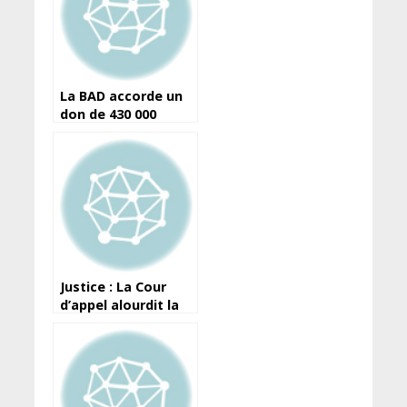
La BAD accorde un
don de 430 000
dollars à la Guinée
pour la lutte contre
Ebola
Justice : La Cour
d’appel alourdit la
peine de Foniké
Menguè