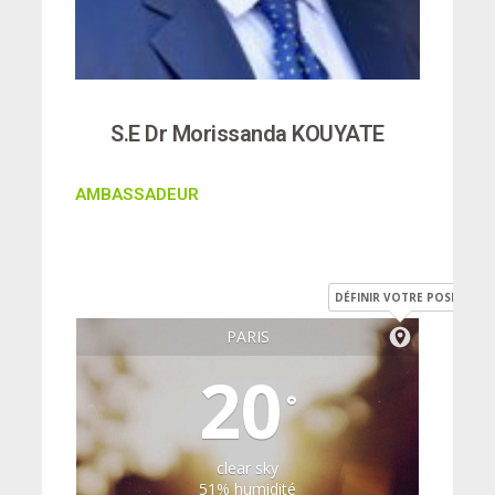
S.E Dr Morissanda KOUYATE
AMBASSADEUR
DÉFINIR VOTRE POSITION
PARIS
20
°
clear sky
51% humidité