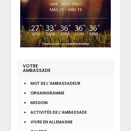
vent : 2m/s NNO
MAX 21 • MIN 19
27
33
36
36
36
°
°
°
°
°
VEN
SAM
DIM
LUN
MAR
Temps à partir de OpenWeatherMap
VOTRE
AMBASSADE
MOT DE L’AMBASSADEUR
ORGANIGRAMME
MISSION
ACTIVITÉS DE L’AMBASSADE
VIVRE EN ALLEMAGNE