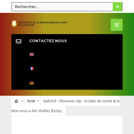
CONTACTEZ NOUS
loisir
Saifond – Nouveau clip : la date de sortie & le
titre nous a été révélés (Exclu)
LOISIR