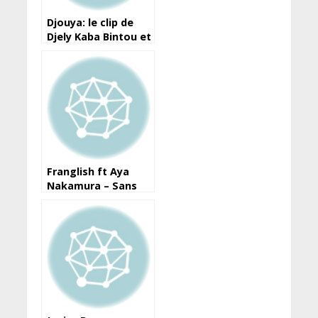
Djouya: le clip de
Djely Kaba Bintou et
son père va sortir
(teaser disponible)
Franglish ft Aya
Nakamura – Sans
moi : clip à regarder
!