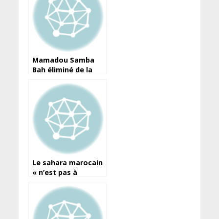
Mamadou Samba
Bah éliminé de la
32è édition des jeux
olympiques de
Tokyo
Le sahara marocain
« n’est pas à
négocier », tranche
le Roi du Maroc