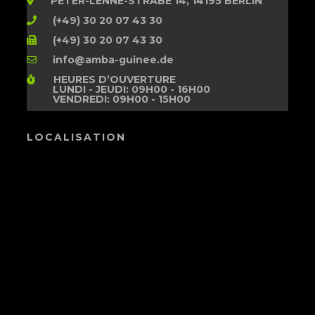
PETER-LENNÉ-STRABE 14, 14195 BERLIN
(+49) 30 20 07 43 30
(+49) 30 20 07 43 30
info@amba-guinee.de
HEURES D’OUVERTURE
LUNDI - JEUDI: 09H00 - 16H00
VENDREDI: 09H00 - 15H00
LOCALISATION