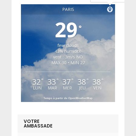
PARIS
29
°
few clouds
43% humidité
vent : 3m/s NO
MAX 30 • MIN 27
32
33
37
38
38
°
°
°
°
°
LUN
MAR
MER
JEU
VEN
Temps à partir de OpenWeatherMap
VOTRE
AMBASSADE