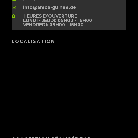
info@amba-guinee.de
HEURES D’OUVERTURE
LUNDI - JEUDI: 09H00 - 16H00
VENDREDI: 09H00 - 15H00
LOCALISATION