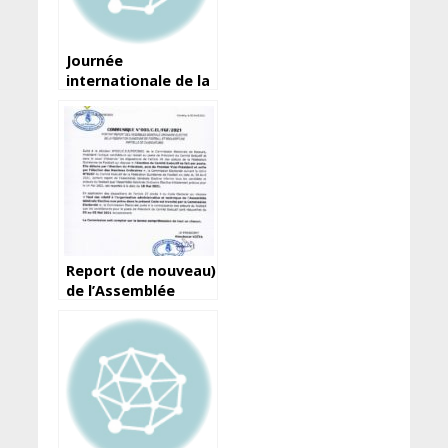
Journée
internationale de la
liberté de la presse :
Les demi-vérités
d’Amara Somparé…
Report (de nouveau)
de l’Assemblée
élective de la
Féguifoot