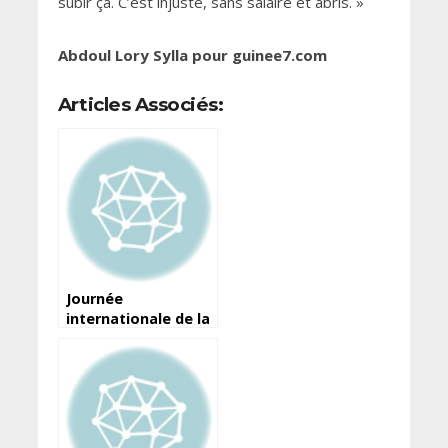
subir ça. C’est injuste, sans salaire et abris. »
Abdoul Lory Sylla pour guinee7.com
Articles Associés:
Journée
internationale de la
liberté de la presse :
Voici la déclaration
du ministre de
l’Information et de
la Communication