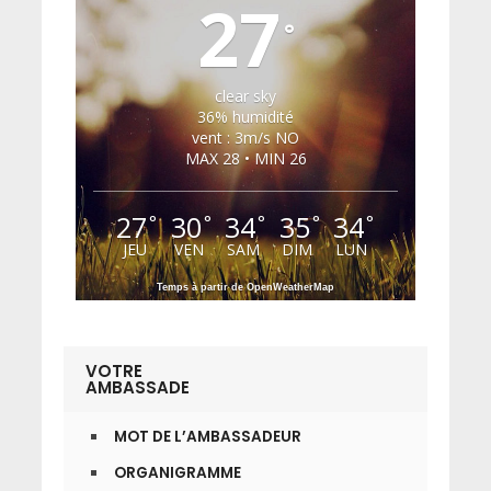
27
°
clear sky
36% humidité
vent : 3m/s NO
MAX 28 • MIN 26
27
30
34
35
34
°
°
°
°
°
JEU
VEN
SAM
DIM
LUN
Temps à partir de OpenWeatherMap
VOTRE
AMBASSADE
MOT DE L’AMBASSADEUR
ORGANIGRAMME