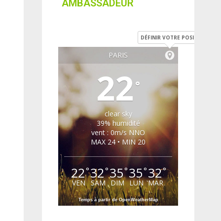
AMBASSADEUR
DÉFINIR VOTRE POSITION
PARIS
22
°
clear sky
39% humidité
vent : 0m/s NNO
MAX 24 • MIN 20
22
32
35
35
32
°
°
°
°
°
VEN
SAM
DIM
LUN
MAR
Temps à partir de OpenWeatherMap