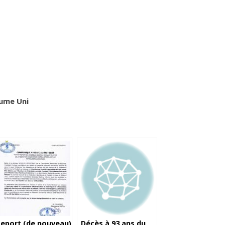
aume Uni
eport (de nouveau)
Décès à 93 ans du