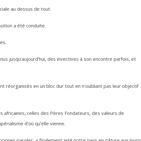
ciale au dessus de tout.
sition a été conduite.
es.
nus jusqu’aujourd’hui, des invectives à son encontre parfois, et
nt réorganisés en un bloc dur tout en n’oubliant pas leur objectif
rs africaines, celles des Pères Fondateurs, des valeurs de
érialisme d’où qu’elle vienne.
es paroles, a finalement jeté notre pays en pâture aux loups