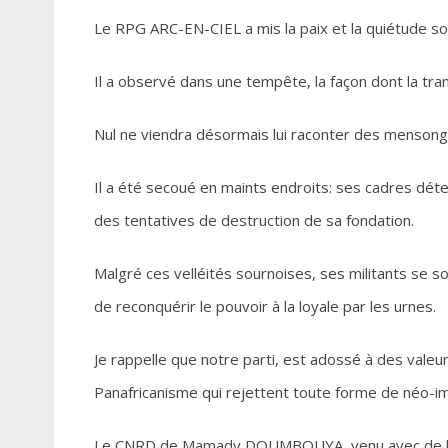
Le RPG ARC-EN-CIEL a mis la paix et la quiétude so
Il a observé dans une tempête, la façon dont la tran
Nul ne viendra désormais lui raconter des mensong
Il a été secoué en maints endroits: ses cadres déte
des tentatives de destruction de sa fondation.
Malgré ces velléités sournoises, ses militants se so
de reconquérir le pouvoir à la loyale par les urnes.
Je rappelle que notre parti, est adossé à des valeu
Panafricanisme qui rejettent toute forme de néo-imp
Le CNRD de Mamady DOUMBOUYA, venu avec de bonn