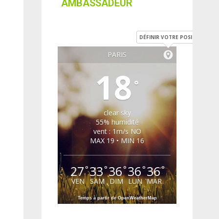
AMBASSADEUR
DÉFINIR VOTRE POSITION
PARIS
18
°
clear sky
55% humidité
vent : 1m/s NO
MAX 19 • MIN 16
27
33
36
36
36
°
°
°
°
°
VEN
SAM
DIM
LUN
MAR
Temps à partir de OpenWeatherMap