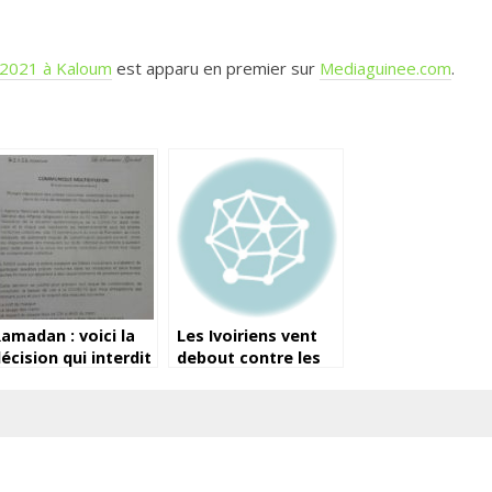
 2021 à Kaloum
est apparu en premier sur
Mediaguinee.com
.
amadan : voici la
Les Ivoiriens vent
écision qui interdit
debout contre les
es prières
coupures de
octurnes des dix
courant
erniers jours en
Guinée…