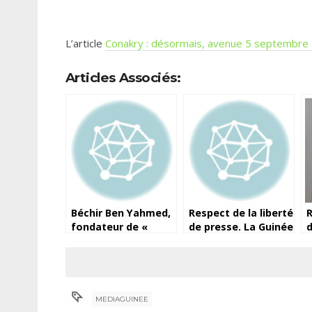
L’article
Conakry : désormais, avenue 5 septembre
Articles Associés:
Béchir Ben Yahmed,
Respect de la liberté
R
fondateur de «
de presse. La Guinée
d
Jeune Afrique », est
ne peut elle pas
l
mort
faire?
n
d
MEDIAGUINEE