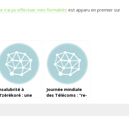
je n’ai pu effectuer mes formalités
est apparu en premier sur
nsalubrité à
Journée mindiale
’zérékoré : une
des Télécoms : “re-
montagne d’ordures
délégation en cours
ui rend la vie
du .GN”, rappelle le
ifficile aux
ministre Saïd dans
itoyens du quartier
sa déclaration
ilepoulou