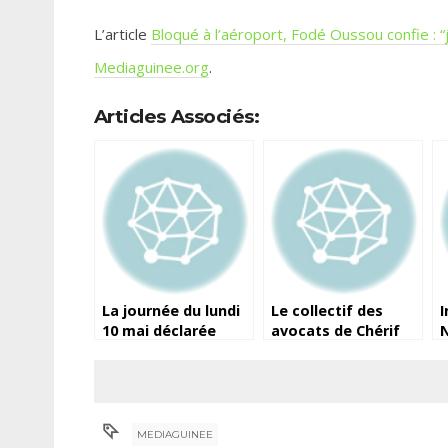
L’article
Bloqué à l’aéroport, Fodé Oussou confie : “
Mediaguinee.org
.
Articles Associés:
La journée du lundi
Le collectif des
I
10 mai déclarée
avocats de Chérif
N
fériée, chômée et
Baldé, Gaoual et Cie
payée (Ministère de
répond au
q
la fonction
gouvernement
d
publique)
(communiqué)
c
T
MEDIAGUINEE