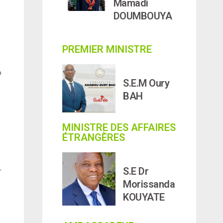
Mamadi
DOUMBOUYA
PREMIER MINISTRE
o
S.E.M Oury
BAH
MINISTRE DES AFFAIRES
ÉTRANGÈRES
e
S.E Dr
r
Morissanda
KOUYATE