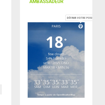
AMBASSADEUR
DÉFINIR VOTRE POSITION
PARIS
18
°
few clouds
54% humidité
vent : 2m/s ONO
MAX 18 • MIN 16
33
35
35
33
35
°
°
°
°
°
SAM
DIM
LUN
MAR
MER
Temps à partir de OpenWeatherMap