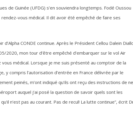
iques de Guinée (UFDG) s’en souviendra longtemps. Fodé Oussou
 rendez-vous médical. Il dit avoir été empêché de faire ses
r d’Alpha CONDE continue. Après le Président Cellou Dalein Diall
/05/2020, mon tour d’être empêché d’embarquer sur le vol Air
ez vous médical. Lorsque je me suis présenté au comptoir de la
y compris l’autorisation d’entrée en France délivrée par le
blement peinés, m’ont indiqué qu’ils ont reçu des instructions de n
éroport auquel j’ai posé la question de savoir quels sont les
qu’il n’est pas au courant. Pas de recul! La lutte continue”, écrit D