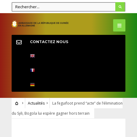
CONTACTEZ NOUS
Actualités
La feguifoot prend ‘‘acte’’ de l’élimination
du Syli, Bogola lui espère gagner hors terrain
ACTUALITÉS