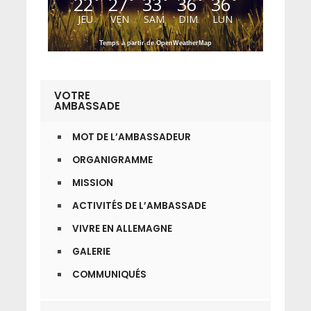
22
27
33
36
36
°
°
°
°
°
JEU
VEN
SAM
DIM
LUN
Temps à partir de OpenWeatherMap
VOTRE
AMBASSADE
MOT DE L’AMBASSADEUR
ORGANIGRAMME
MISSION
ACTIVITÉS DE L’AMBASSADE
VIVRE EN ALLEMAGNE
GALERIE
COMMUNIQUÉS