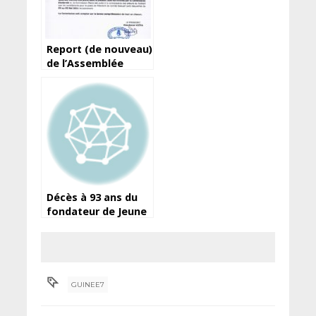
Report (de nouveau)
de l’Assemblée
élective de la
Féguifoot
Décès à 93 ans du
fondateur de Jeune
Afrique, Béchir Ben
Yahmed
GUINEE7