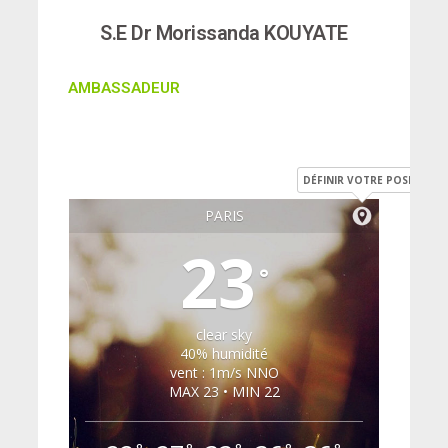
S.E Dr Morissanda KOUYATE
AMBASSADEUR
DÉFINIR VOTRE POSITION
PARIS
23
°
clear sky
40% humidité
vent : 1m/s NNO
MAX 23 • MIN 22