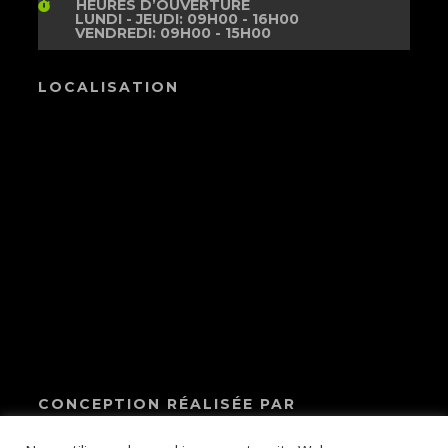
HEURES D’OUVERTURE
LUNDI - JEUDI: 09H00 - 16H00
VENDREDI: 09H00 - 15H00
LOCALISATION
CONCEPTION RÉALISÉE PAR
A2A Expertise
© Copyright 2024
contact@a2a-