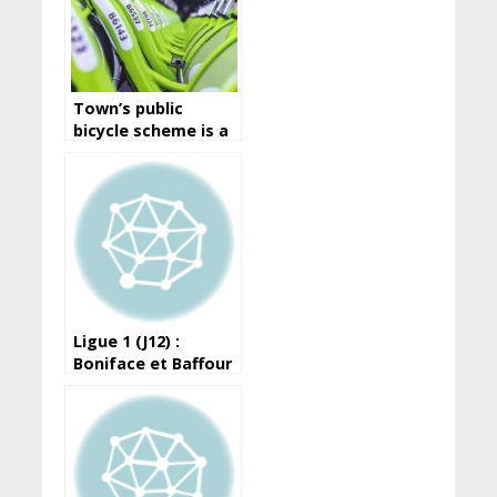
Town’s public
bicycle scheme is a
great way to travel
around the city
Ligue 1 (J12) :
Boniface et Baffour
portent le Horoya
devant les militaires
de l’ASFAG