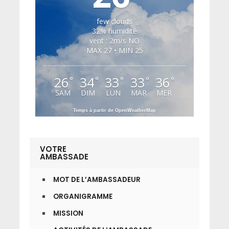
few clouds
32% humidité
vent : 2m/s NO
MAX 27 • MIN 25
26
34
33
33
36
°
°
°
°
°
SAM
DIM
LUN
MAR
MER
Temps à partir de OpenWeatherMap
VOTRE
AMBASSADE
MOT DE L’AMBASSADEUR
ORGANIGRAMME
MISSION