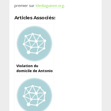
premier sur
Mediaguinee.org
.
Articles Associés:
Violation du
domicile de Antonio
Souaré : ne
l’humiliez pas,
nommez-le ministre
d’Etat !