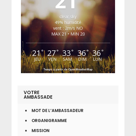
21
clear sky
49% humidité
vent : 2m/s NO
MAX 21 • MIN 20
21
27
33
36
36
°
°
°
°
°
JEU
VEN
SAM
DIM
LUN
Temps à partir de OpenWeatherMap
VOTRE
AMBASSADE
MOT DE L’AMBASSADEUR
ORGANIGRAMME
MISSION