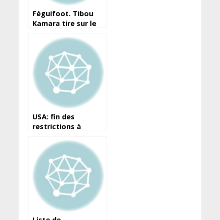
Féguifoot. Tibou
Kamara tire sur le
quatuor qui a
rencontré le chef de
l’État : “ils ont déçu
les espoirs”
USA: fin des
restrictions à
l’arrivée pour les
voyageurs en
provenance de la
Guinée
Liste de