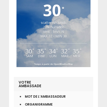
30
°
scattered clouds
22% humidité
vent : 1m/s N
MAX 32 • MIN 30
30
35
34
32
35
°
°
°
°
°
SAM
DIM
LUN
MAR
MER
Temps à partir de OpenWeatherMap
VOTRE
AMBASSADE
MOT DE L’AMBASSADEUR
ORGANIGRAMME