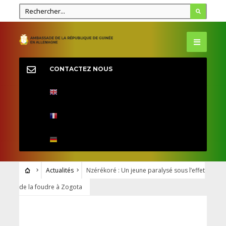
CONTACTEZ NOUS
Actualités
Nzérékoré : Un jeune paralysé sous l’effet
de la foudre à Zogota
ACTUALITÉS