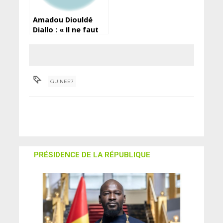
Amadou Diouldé
Diallo : « Il ne faut
pas souhaiter la
prison même à son
pire ennemi »
GUINEE7
PRÉSIDENCE DE LA RÉPUBLIQUE