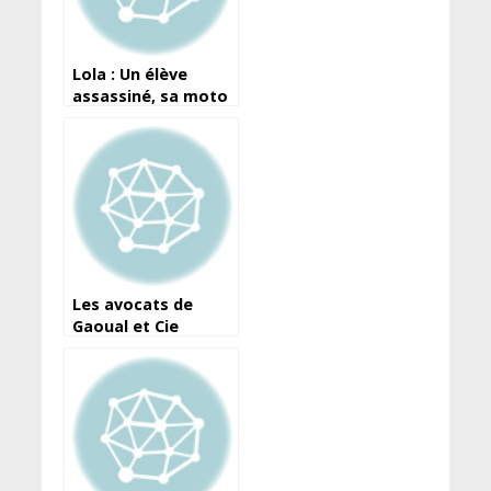
Lola : Un élève
assassiné, sa moto
emportée
Les avocats de
Gaoual et Cie
notifient au parquet
leur retour dans la
procédure