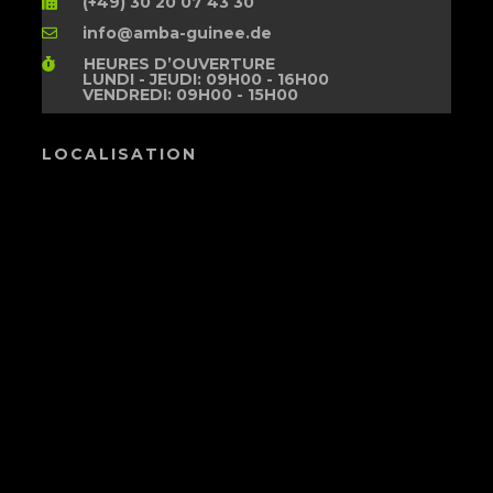
(+49) 30 20 07 43 30
info@amba-guinee.de
HEURES D’OUVERTURE
LUNDI - JEUDI: 09H00 - 16H00
VENDREDI: 09H00 - 15H00
LOCALISATION