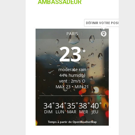
AMBASSADEUR
DÉFINIR VOTRE POSITION
PARIS
23
°
moderate rain
44% humidité
vent : 2m/s O
MAX 23 • MIN 21
34
34
35
38
40
°
°
°
°
°
DIM
LUN
MAR
MER
JEU
Temps à partir de OpenWeatherMap