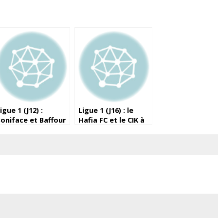
igue 1 (J12) :
Ligue 1 (J16) : le
oniface et Baffour
Hafia FC et le CIK à
ortent le Horoya
égalité
evant les militaires
e l’ASFAG