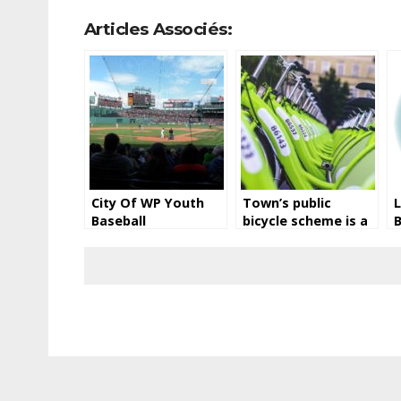
Articles Associés:
City Of WP Youth
Town’s public
L
Baseball
bicycle scheme is a
B
great way to travel
p
around the city
d
d