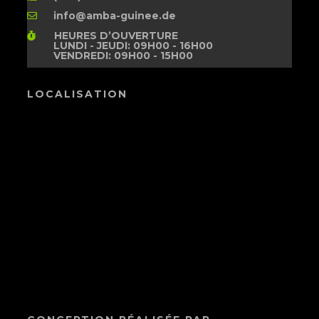
info@amba-guinee.de
HEURES D’OUVERTURE
LUNDI - JEUDI: 09H00 - 16H00
VENDREDI: 09H00 - 15H00
LOCALISATION