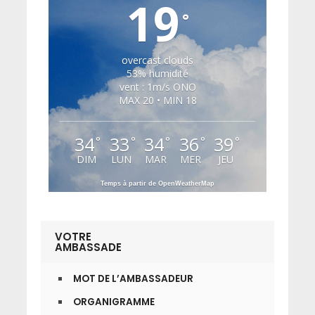
19
°
overcast clouds
53% humidité
vent : 1m/s ONO
MAX 20 • MIN 18
34
33
34
36
39
°
°
°
°
°
DIM
LUN
MAR
MER
JEU
Temps à partir de OpenWeatherMap
VOTRE
AMBASSADE
MOT DE L’AMBASSADEUR
ORGANIGRAMME