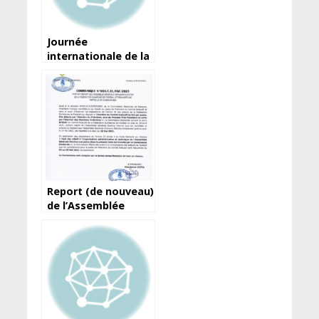
Journée
internationale de la
liberté de la presse :
Les demi-vérités
d’Amara Somparé…
Report (de nouveau)
de l’Assemblée
élective de la
Féguifoot