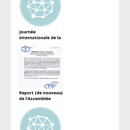
la Communication
Journée
internationale de la
liberté de la presse :
Les demi-vérités
d’Amara Somparé…
Report (de nouveau)
de l’Assemblée
élective de la
Féguifoot