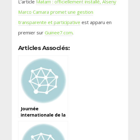
L’article
Matam : officiellement installé, Alseny
Marco Camara promet une gestion
transparente et participative
est apparu en
premier sur
Guinee7.com
.
Articles Associés:
Journée
internationale de la
liberté de la presse :
Voici la déclaration
du ministre de
l’Information et de