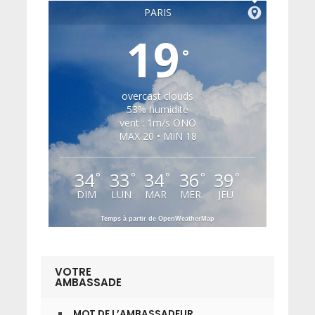
PARIS
19
°
overcast clouds
53% humidité
vent : 1m/s ONO
MAX 20 • MIN 18
34
33
34
36
39
°
°
°
°
°
DIM
LUN
MAR
MER
JEU
Temps à partir de OpenWeatherMap
VOTRE
AMBASSADE
MOT DE L’AMBASSADEUR