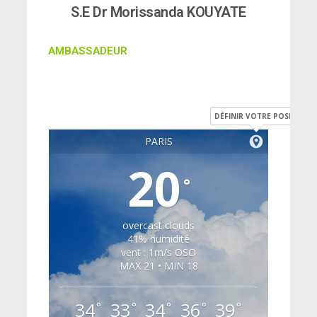
S.E Dr Morissanda KOUYATE
AMBASSADEUR
DÉFINIR VOTRE POSITION
PARIS
20
°
overcast clouds
41% humidité
vent : 1m/s OSO
MAX 21 • MIN 18
34
33
34
36
39
°
°
°
°
°