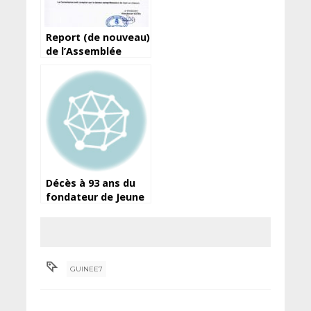
Report (de nouveau)
de l’Assemblée
élective de la
Féguifoot
Décès à 93 ans du
fondateur de Jeune
Afrique, Béchir Ben
Yahmed
GUINEE7