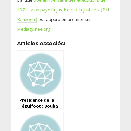
1971 : « on paye l’injustice par la justice » (PM
Béavogui)
est apparu en premier sur
Mediaguinee.org
.
Articles Associés:
Présidence de la
Féguifoot : Bouba
Try fait opposition
à la candidature de
KPC et AKB