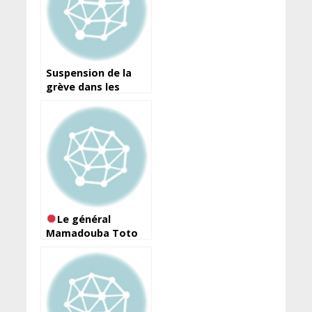
Suspension de la
grève dans les
cours et tribunaux:
le ministre de la
Justice salue la
décision et
s’engage
Le général
Mamadouba Toto
Camara, ex-n⁰2 du
CNDD est décédé !!!