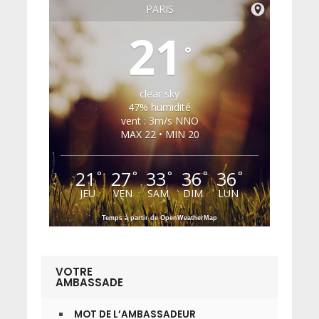
PARIS
21
°
clear sky
47% humidité
vent : 3m/s NNO
MAX 22 • MIN 20
21
27
33
36
36
°
°
°
°
°
JEU
VEN
SAM
DIM
LUN
Temps à partir de OpenWeatherMap
VOTRE
AMBASSADE
MOT DE L’AMBASSADEUR