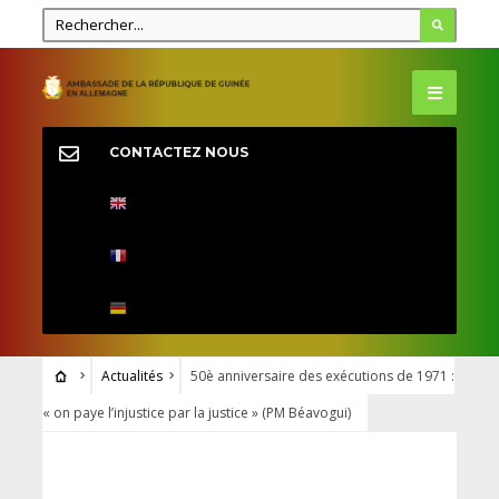
CONTACTEZ NOUS
Actualités
50è anniversaire des exécutions de 1971 :
« on paye l’injustice par la justice » (PM Béavogui)
ACTUALITÉS