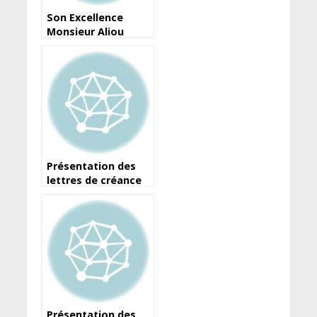
Son Excellence
Monsieur Aliou
BARRY et
Dr.Bernhard Braune
Présentation des
lettres de créance
de SEM. Aliou BARRY
(LIECHTENSTEIN)
Présentation des