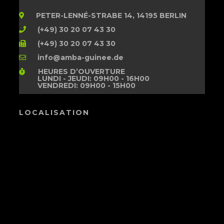
PETER-LENNÉ-STRABE 14, 14195 BERLIN
(+49) 30 20 07 43 30
(+49) 30 20 07 43 30
info@amba-guinee.de
HEURES D’OUVERTURE
LUNDI - JEUDI: 09H00 - 16H00
VENDREDI: 09H00 - 15H00
LOCALISATION