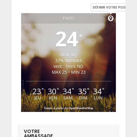
DÉFINIR VOTRE POSITION
PARIS
24
°
clear sky
37% humidité
vent : 1m/s NO
MAX 25 • MIN 23
23
30
34
35
34
°
°
°
°
°
JEU
VEN
SAM
DIM
LUN
Temps à partir de OpenWeatherMap
VOTRE
AMBASSADE