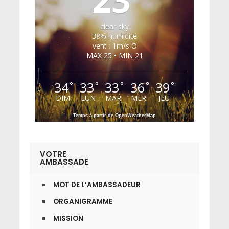
clear sky
38% humidité
vent : 1m/s O
MAX 25 • MIN 21
34
33
33
36
39
°
°
°
°
°
DIM
LUN
MAR
MER
JEU
Temps à partir de OpenWeatherMap
VOTRE
AMBASSADE
MOT DE L’AMBASSADEUR
ORGANIGRAMME
MISSION