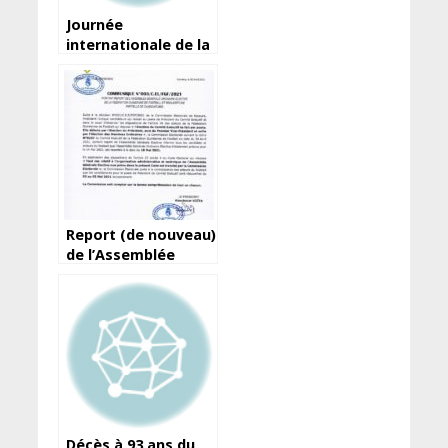
Journée
internationale de la
liberté de la presse :
Les demi-vérités
d’Amara Somparé…
Report (de nouveau)
de l’Assemblée
élective de la
Féguifoot
Décès à 93 ans du