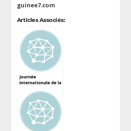
guinee7.com
Articles Associés:
Journée
internationale de la
liberté de la presse :
Voici la déclaration
du ministre de
l’Information et de
la Communication