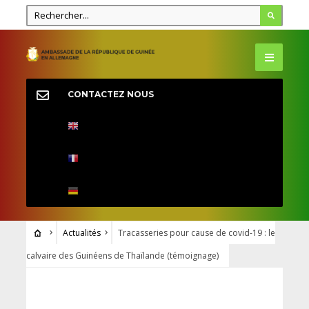
CONTACTEZ NOUS
Actualités
Tracasseries pour cause de covid-19 : le
calvaire des Guinéens de Thaïlande (témoignage)
ACTUALITÉS