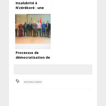
Insalubrité à
N’zérékoré : une
montagne d’ordures
qui rend la vie
difficile aux
citoyens du quartier
Tilepoulou
Processus de
démocratisation de
la Guinée : l’espoir
est permis, selon
Steven Koutsis
MEDIAGUINEE