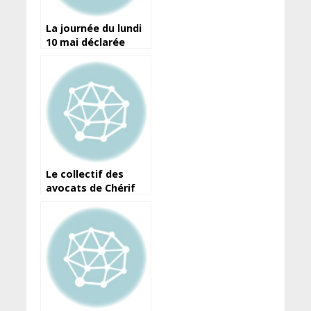
La journée du lundi
10 mai déclarée
fériée, chômée et
payée (Ministère de
la fonction
publique)
Le collectif des
avocats de Chérif
Baldé, Gaoual et Cie
répond au
gouvernement
(communiqué)