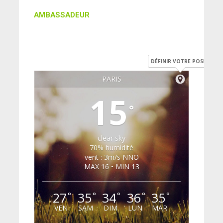
AMBASSADEUR
DÉFINIR VOTRE POSITION
PARIS
15
°
clear sky
70% humidité
vent : 3m/s NNO
MAX 16 • MIN 13
27
35
34
36
35
°
°
°
°
°
VEN
SAM
DIM
LUN
MAR