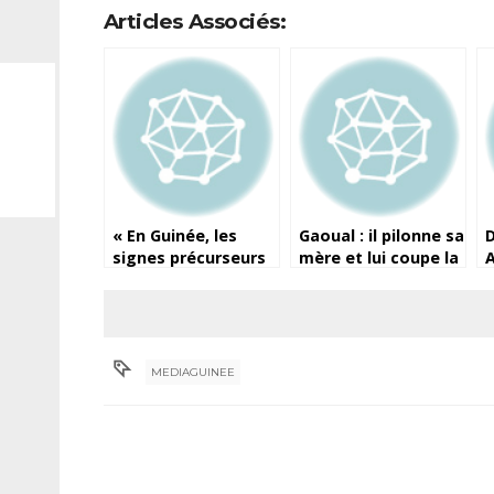
Articles Associés:
« En Guinée, les
Gaoual : il pilonne sa
D
signes précurseurs
mère et lui coupe la
A
d’une grave crise
tête
sociale perceptibles
d
» (Par Ibrahima
Diallo, Fndc)
MEDIAGUINEE