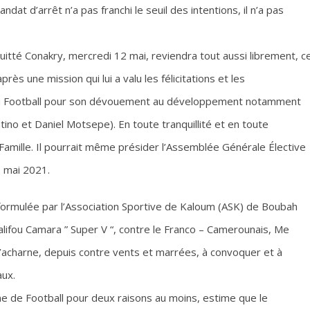
dat d’arrêt n’a pas franchi le seuil des intentions, il n’a pas
uitté Conakry, mercredi 12 mai, reviendra tout aussi librement, c
s une mission qui lui a valu les félicitations et les
du Football pour son dévouement au développement notamment
ntino et Daniel Motsepe). En toute tranquillité et en toute
 Famille. Il pourrait même présider l’Assemblée Générale Élective
8 mai 2021.
ormulée par l’Association Sportive de Kaloum (ASK) de Boubah
alifou Camara ” Super V “, contre le Franco – Camerounais, Me
acharne, depuis contre vents et marrées, à convoquer et à
aux.
e de Football pour deux raisons au moins, estime que le