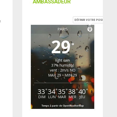
AMBASSADEUR
DÉFINIR VOTRE POSITION
e
PARIS
29
°
light rain
37% humidité
vent : 2m/s NO
MAX 29 • MIN 29
33
34
35
38
40
°
°
°
°
°
DIM
LUN
MAR
MER
JEU
Temps à partir de OpenWeatherMap