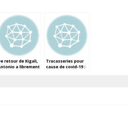
e retour de Kigali,
Tracasseries pour
ntonio a librement
cause de covid-19 :
regagné son
le calvaire des
omicile
Guinéens de
Thaïlande
(témoignage)