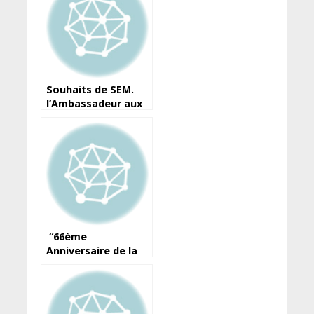
Souhaits de SEM.
l’Ambassadeur aux
compatriotes
établis dans sa
juridiction
diplomatique, à
l’occasion de la Fête
de l’Indépendance.
“66ème
Anniversaire de la
Souveraineté
Guinéenne:
Célébrons Ensemble
à Berlin”