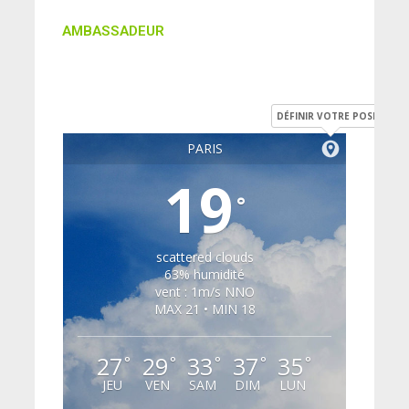
AMBASSADEUR
DÉFINIR VOTRE POSITION
PARIS
19
°
scattered clouds
63% humidité
vent : 1m/s NNO
MAX 21 • MIN 18
27
29
33
37
35
°
°
°
°
°
JEU
VEN
SAM
DIM
LUN