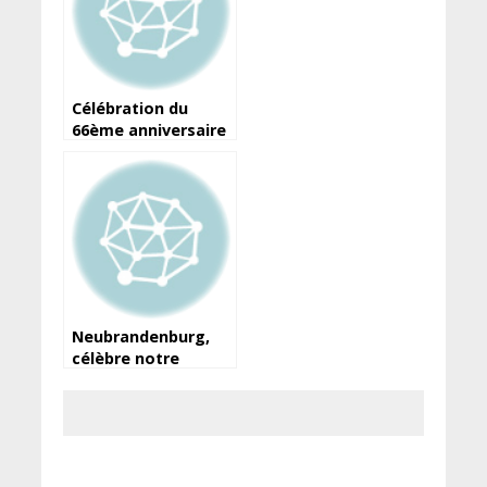
Célébration du
66ème anniversaire
de l’indépendance
de la République de
Guinée – 2 octobre
2024 à Berlin
Neubrandenburg,
célèbre notre
compatriote CHERIF
Souleymane, Ballon
d’or africain de 1972