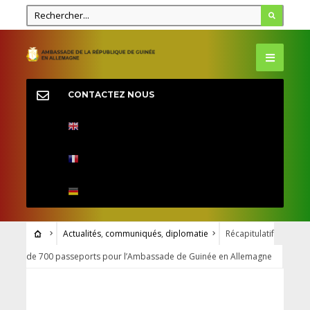
CONTACTEZ NOUS
Actualités
,
communiqués
,
diplomatie
Récapitulatif
de 700 passeports pour l’Ambassade de Guinée en Allemagne
ACTUALITÉS
•
COMMUNIQUÉS
•
DIPLOMATIE